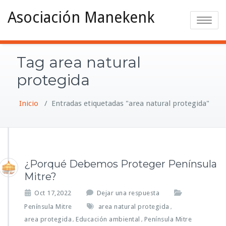
Asociación Manekenk
Toggle na
Tag area natural
protegida
Inicio
/
Entradas etiquetadas "area natural protegida"
¿Porqué Debemos Proteger Península
Mitre?
Oct 17,2022
Dejar una respuesta
Península Mitre
area natural protegida
,
area protegida
Educación ambiental
Península Mitre
,
,