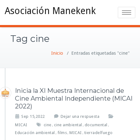
Asociación Manekenk
Toggle na
Tag cine
Inicio
/
Entradas etiquetadas "cine"
Inicia la XI Muestra Internacional de
Cine Ambiental Independiente (MICAI
2022)
Sep 15,2022
Dejar una respuesta
MICAI
cine
cine ambiental
documental
,
,
,
Educación ambiental
films
MICAI
tierradelfuego
,
,
,