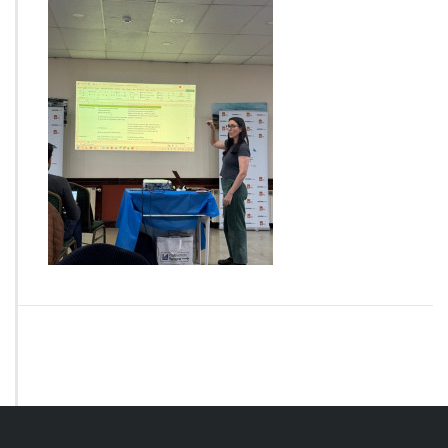
O
T
O
-
2
0
2
6
-
0
5
-
1
3
-
1
4
-
2
9
-
3