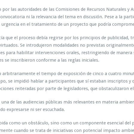
o por las autoridades de las Comisiones de Recursos Naturales y 
onvocatoria ni la relevancia del tema en discusión. Pese a la part
la urgencia en el tratamiento de un proyecto que podría compromet
a que el proceso debía regirse por los principios de publicidad, t
esvirtuados. Se introdujeron modalidades no previstas originalm
les para habilitar intervenciones orales, restringiendo de manera s
s se inscribieron conforme a las reglas iniciales.
jo arbitrariamente el tiempo de exposición de cinco a cuatro minu
empo, se impidió hablar a participantes que sí estaban inscriptos y
ciones reiteradas por parte de legisladores, que obstaculizaron e
o una de las audiencias públicas más relevantes en materia ambien
udo expresarse ni ser escuchada.
ebida como un obstáculo, sino como un componente esencial del p
lmente cuando se trata de iniciativas con potencial impacto ambien